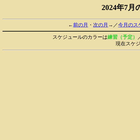
2024年
←
前の月
・
次の月
→／
今月のス
スケジュールのカラーは
練習（予定）
現在スケ