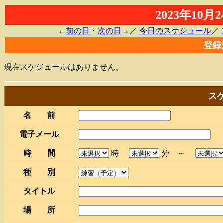
2023年10
←
前の日
・
次の日
→／
今日のスケジュール
／
登録
現在スケジュールはありません。
ス
名 前
電子メール
時 間
時
分 ～
種 別
タイトル
場 所