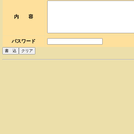
内 容
パスワード