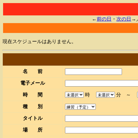
←
前の日
・
次の日
→
現在スケジュールはありません。
名 前
電子メール
時 間
時
分 ～
種 別
タイトル
場 所