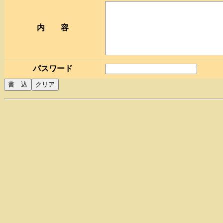
内 容
パスワード