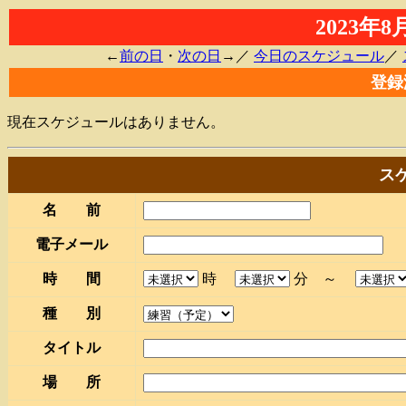
2023年
←
前の日
・
次の日
→／
今日のスケジュール
／
登録
現在スケジュールはありません。
ス
名 前
電子メール
時 間
時
分 ～
種 別
タイトル
場 所