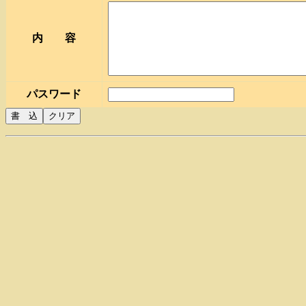
内 容
パスワード