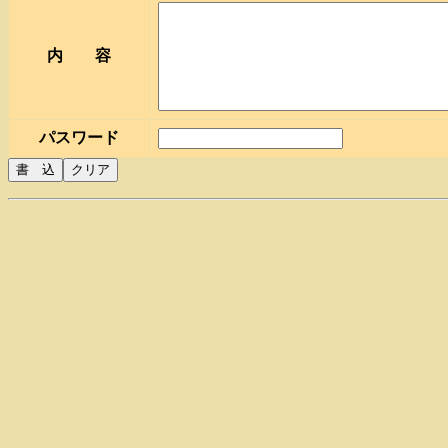
内 容
パスワード