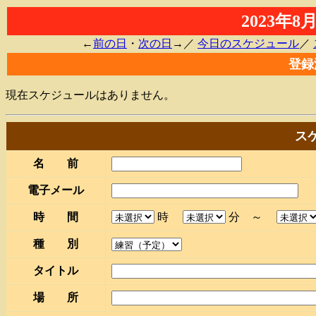
2023年
←
前の日
・
次の日
→／
今日のスケジュール
／
登録
現在スケジュールはありません。
ス
名 前
電子メール
時 間
時
分 ～
種 別
タイトル
場 所