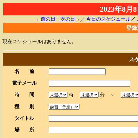
2023年8
←
前の日
・
次の日
→／
今日のスケジュール
／
登録
現在スケジュールはありません。
ス
名 前
電子メール
時 間
時
分 ～
種 別
タイトル
場 所