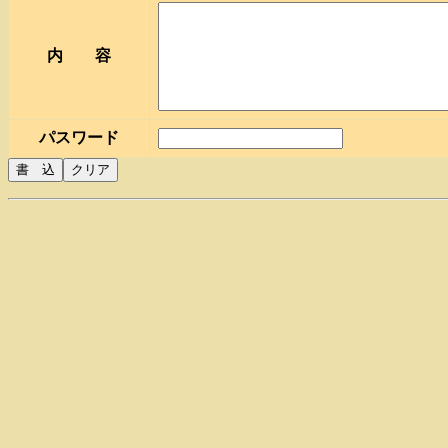
内 容
パスワード