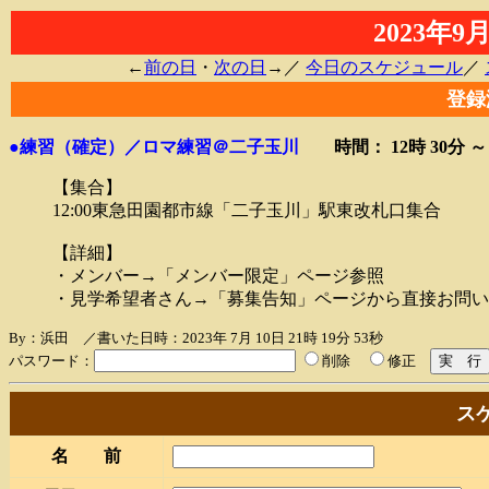
2023年
←
前の日
・
次の日
→／
今日のスケジュール
／
登録
●練習（確定）／ロマ練習＠二子玉川
時間： 12時 30分 
【集合】
12:00東急田園都市線「二子玉川」駅東改札口集合
【詳細】
・メンバー→「メンバー限定」ページ参照
・見学希望者さん→「募集告知」ページから直接お問い
By：浜田 ／書いた日時：2023年 7月 10日 21時 19分 53秒
パスワード：
削除
修正
ス
名 前