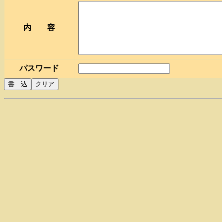
内 容
パスワード