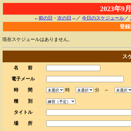
2023年
←
前の日
・
次の日
→／
今日のスケジュール
／
登録
現在スケジュールはありません。
ス
名 前
電子メール
時 間
時
分 ～
種 別
タイトル
場 所