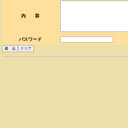
内 容
パスワード