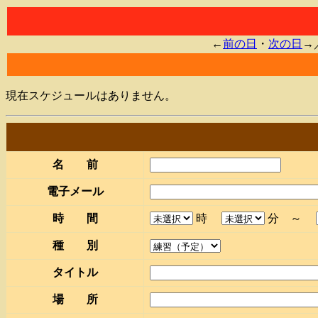
←
前の日
・
次の日
→
現在スケジュールはありません。
名 前
電子メール
時 間
時
分 ～
種 別
タイトル
場 所