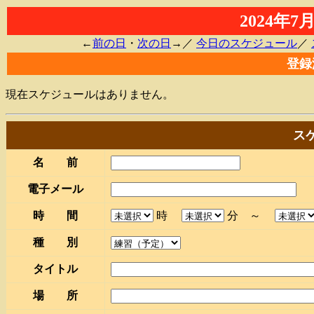
2024年
←
前の日
・
次の日
→／
今日のスケジュール
／
登録
現在スケジュールはありません。
ス
名 前
電子メール
時 間
時
分 ～
種 別
タイトル
場 所