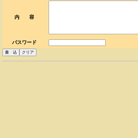
内 容
パスワード