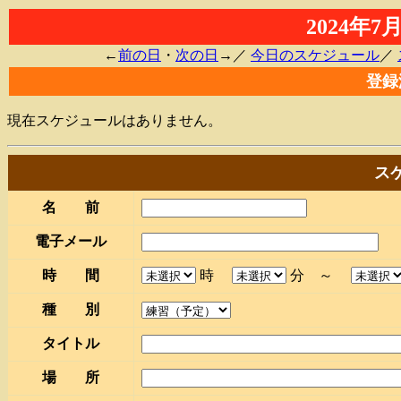
2024年
←
前の日
・
次の日
→／
今日のスケジュール
／
登録
現在スケジュールはありません。
ス
名 前
電子メール
時 間
時
分 ～
種 別
タイトル
場 所