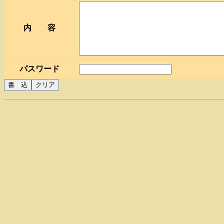
内 容
パスワード