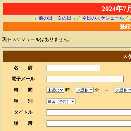
2024年
←
前の日
・
次の日
→／
今日のスケジュール
／
登録
現在スケジュールはありません。
ス
名 前
電子メール
時 間
時
分 ～
種 別
タイトル
場 所