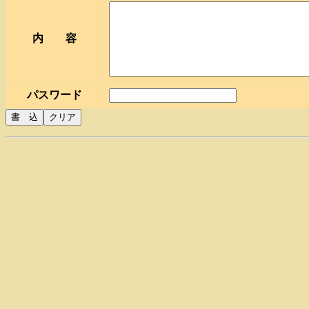
内 容
パスワード