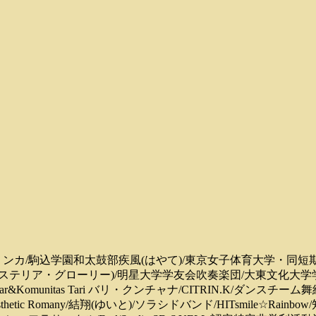
ンカ/駒込学園和太鼓部疾風(はやて)/東京女子体育大学・同短期
(ウィステリア・グローリー)/明星大学学友会吹奏楽団/大東文化
&Komunitas Tari バリ・クンチャナ/CITRIN.K/ダンスチーム舞
thetic Romany/結翔(ゆいと)/ソラシドバンド/HITsmile☆R