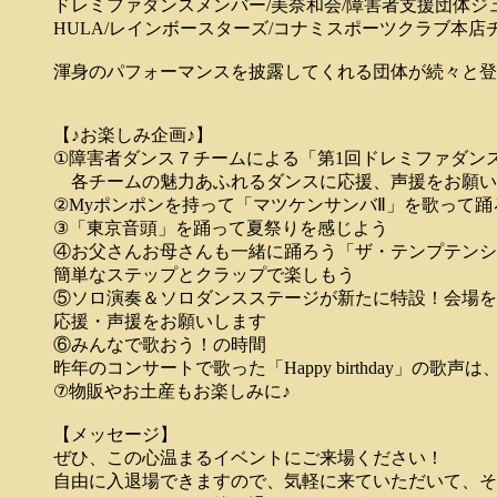
ドレミファダンスメンバー/美奈和会/障害者支援団体ジュンコ
HULA/レインボースターズ/コナミスポーツクラブ本店
渾身のパフォーマンスを披露してくれる団体が続々と登
【♪お楽しみ企画♪】
①障害者ダンス７チームによる「第1回ドレミファダン
各チームの魅力あふれるダンスに応援、声援をお願い
②Myポンポンを持って「マツケンサンバⅡ」を歌って踊
③「東京音頭」を踊って夏祭りを感じよう
④お父さんお母さんも一緒に踊ろう「ザ・テンプテンションズ
簡単なステップとクラップで楽しもう
⑤ソロ演奏＆ソロダンスステージが新たに特設！会場を
応援・声援をお願いします
⑥みんなで歌おう！の時間
昨年のコンサートで歌った「Happy birthday」
⑦物販やお土産もお楽しみに♪
【メッセージ】
ぜひ、この心温まるイベントにご来場ください！
自由に入退場できますので、気軽に来ていただいて、そ