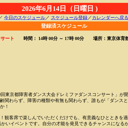
2026年6月14日（日曜日 )
／
今日のスケジュール
／
スケジュール登録
／
カレンダーへ戻
登録済スケジュール
ンサート
時間： 14時 00分 ～
17時 00分
場所：東京体育
「第29回東京都障害者ダンス大会ドレミファダンスコンサート」が
齢関わらず、障害の種類や有無も関わらず、誰もが「ダンスと
か！
！観客席で楽しんでいただくだけでも、有意義なひとときを過
温かいイベントです。自分の才能を発見できるチャンスになるか