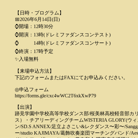
【日時・プログラム】
📅2026年6月14日(日)
⌚開場：12時30分
⌚開演：13時(ドレミファダンスコンテスト)
⌚ 14時(ドレミファダンスコンサート)
⌚終演：17時予定
✨入場無料
【来場申込方法】
下記のフォームまたはFAXにてお申込みください。
◎申込フォーム
https://forms.gle/cxc4wWC2T6xkXwP79
【出演】
跡見学園中学校高等学校ダンス部/桜美林高校軽音部カリ
ス）・チアリーディングチームWISTERIA GLORY
ン/SD.S ANNEX/足立よさこい&レクダンス〜彩〜/Sanggar
ー/studio KAJIMAYA/葛飾吹奏楽団マーチングバンド/Aes