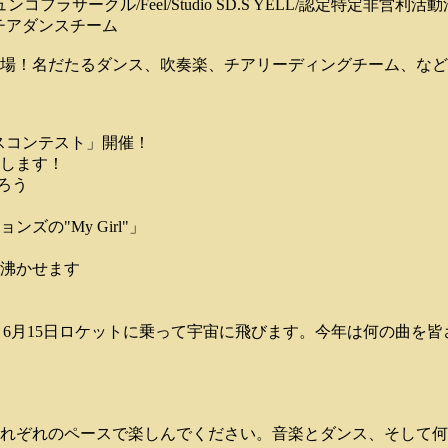
フラサークル/Feel/Studio SD.S YELL/認定特定非
チアダンスチーム
場！名だたるダンス、吹奏楽、チアリーディングチーム、など
スコンテスト」開催！
します！
ろう
の"My Girl"」
沸かせます
の歌声は、6月15日ロケットに乗って宇宙に飛びます。今年は何の曲
れぞれのペースで楽しんでください。音楽とダンス、そして何