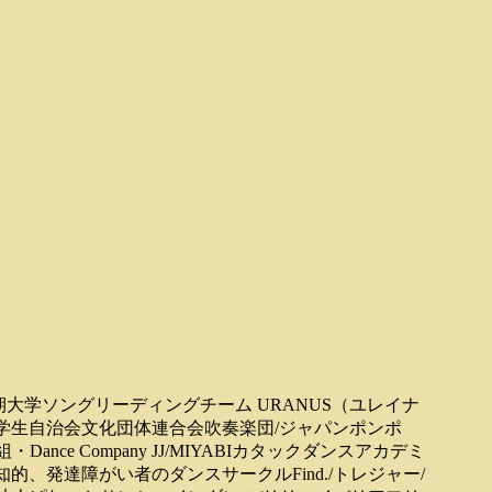
大学ソングリーディングチーム URANUS（ユレイナ
大学学生自治会文化団体連合会吹奏楽団/ジャパンポンポ
組・Dance Company JJ/MIYABIカタックダンスアカデミ
ainbow/知的、発達障がい者のダンスサークルFind./トレジャー/