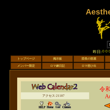
Aesth
昨日:
令和
A
アクセス:21187