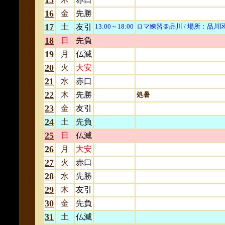
15
16
金
先勝
17
土
友引
13:00～
18:00
ロマ練習＠品川
/ 場所：品川
18
日
先負
19
月
仏滅
20
火
大安
21
水
赤口
22
木
先勝
処暑
23
金
友引
24
土
先負
25
日
仏滅
26
月
大安
27
火
赤口
28
水
先勝
29
木
友引
30
金
先負
31
土
仏滅