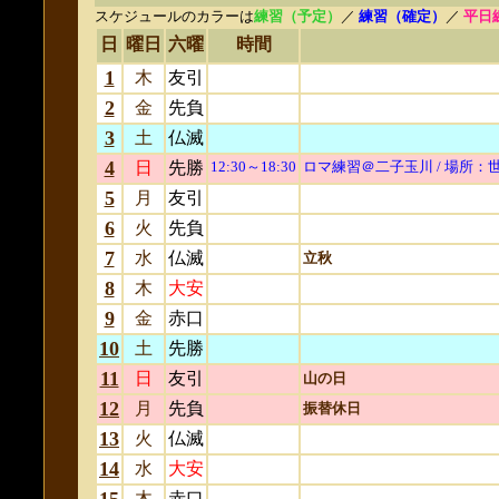
スケジュールのカラーは
練習（予定）
／
練習（確定）
／
平日
日
曜日
六曜
時間
1
木
友引
2
金
先負
3
土
仏滅
4
日
先勝
12:30～
18:30
ロマ練習＠二子玉川
/ 場所：
5
月
友引
6
火
先負
7
水
仏滅
立秋
8
木
大安
9
金
赤口
10
土
先勝
11
日
友引
山の日
12
月
先負
振替休日
13
火
仏滅
14
水
大安
木
赤口