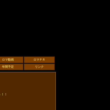
！
う！！