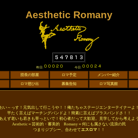
Aesthetic Romany
昨日:
今日:
おい～っす！元気出して行こうや！！俺たちゃステージエンターテイナーよ
平たく言えばマーチングバンドよ！簡素に言えばブラスバンドさ！！
あえず老いも若きも寄っといで！初心者だって大歓迎。見学してから考えよ
Aesthetic＝芸術的・審美的 Romany＝何にも属さない流浪の民
つまりジプシー、合わせて
エスロマ
！！