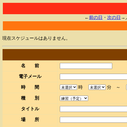
←
前の日
・
次の日
→
現在スケジュールはありません。
名 前
電子メール
時 間
時
分 ～
種 別
タイトル
場 所