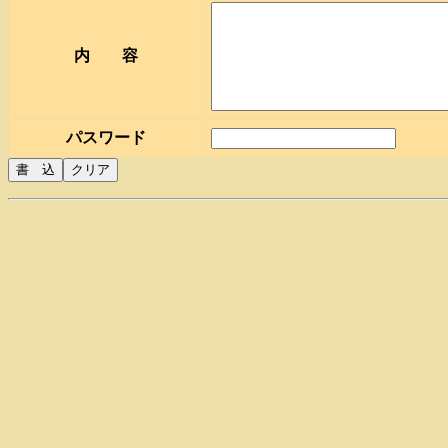
内 容
パスワード