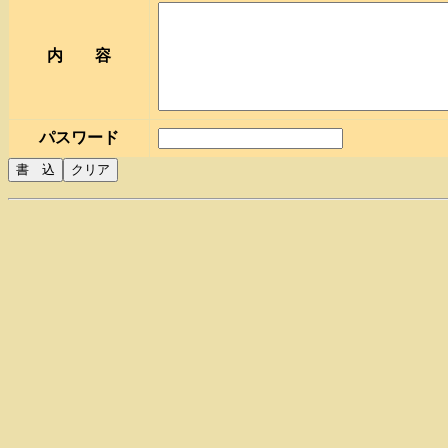
内 容
パスワード