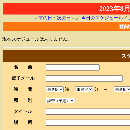
2023年
←
前の日
・
次の日
→／
今日のスケジュール
／
登録
現在スケジュールはありません。
ス
名 前
電子メール
時 間
時
分 ～
種 別
タイトル
場 所