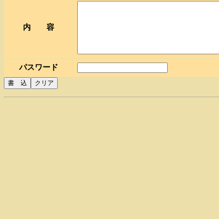
内 容
パスワード