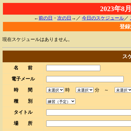
2023年
←
前の日
・
次の日
→／
今日のスケジュール
／
登録
現在スケジュールはありません。
ス
名 前
電子メール
時 間
時
分 ～
種 別
タイトル
場 所